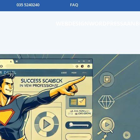
035 5240240
FAQ
WEBDESIGN
WORDPRESS
AANB