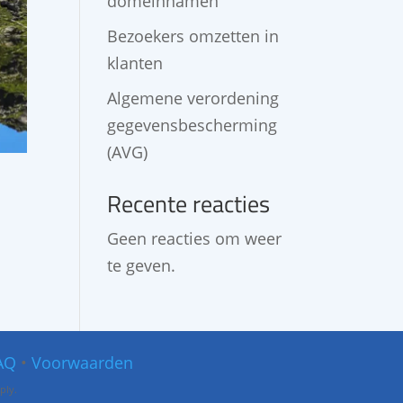
domeinnamen
Bezoekers omzetten in
klanten
Algemene verordening
gegevensbescherming
(AVG)
Recente reacties
Geen reacties om weer
te geven.
AQ
•
Voorwaarden
ply.