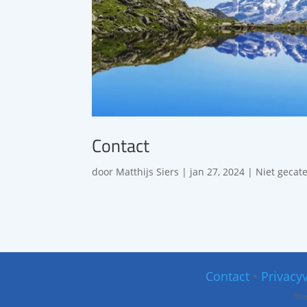
Contact
door
Matthijs Siers
|
jan 27, 2024
| Niet gecat
Contact
•
Privacy
Thi