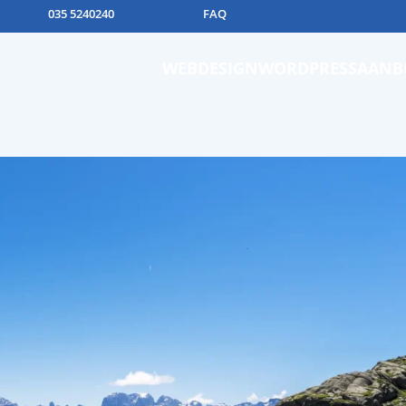
035 5240240
FAQ
WEBDESIGN
WORDPRESS
AANB