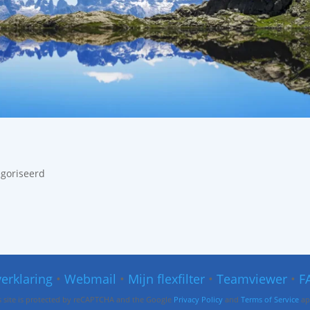
egoriseerd
verklaring
•
Webmail
•
Mijn flexfilter
•
Teamviewer
•
F
s site is protected by reCAPTCHA and the Google
Privacy Policy
and
Terms of Service
ap