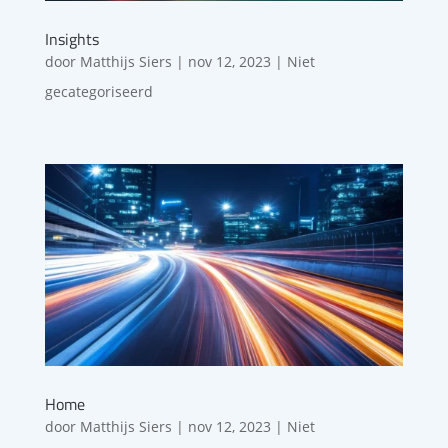
Insights
door
Matthijs Siers
|
nov 12, 2023
| Niet
gecategoriseerd
Home
door
Matthijs Siers
|
nov 12, 2023
| Niet